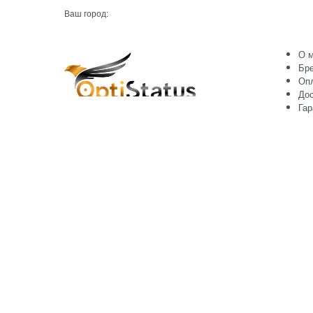
Ваш город:
О м
Бр
Оп
Дос
Гар