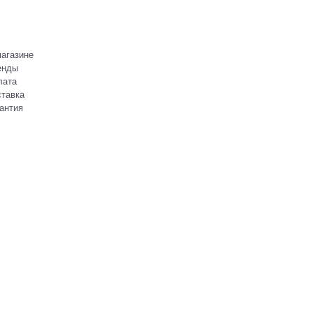
агазине
енды
лата
тавка
антия