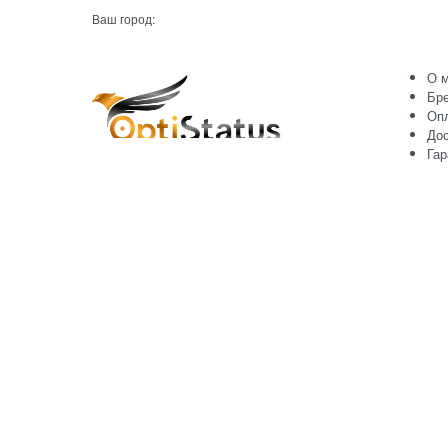
Ваш город:
О м
Бр
Оп
Дос
Гар