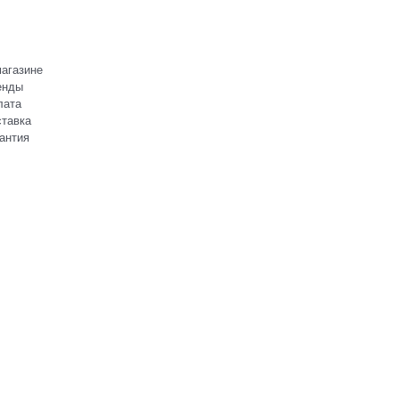
агазине
енды
лата
тавка
антия