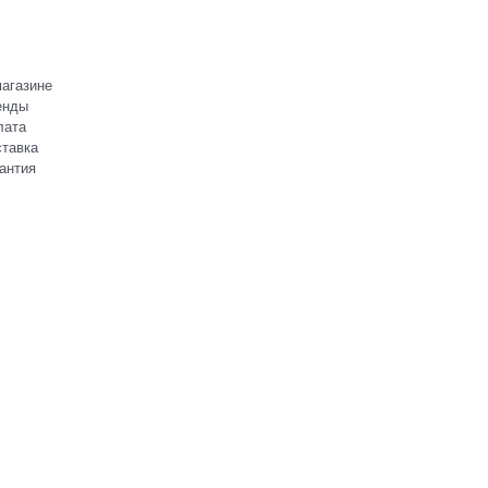
агазине
енды
лата
тавка
антия