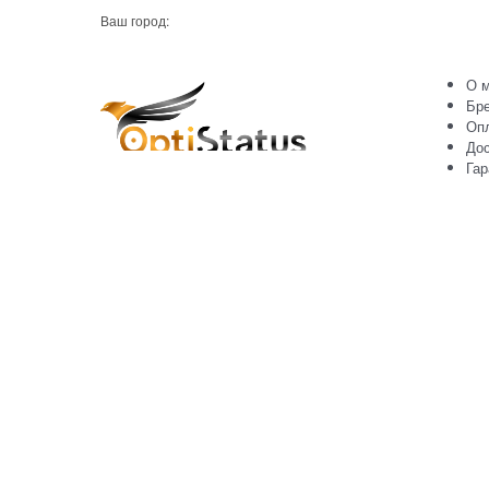
Ваш город:
О м
Бр
Оп
Дос
Гар