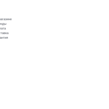
агазине
енды
лата
тавка
антия