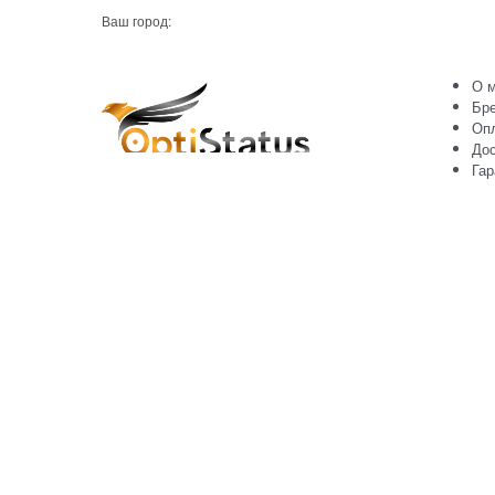
Ваш город:
О м
Бр
Оп
Дос
Гар