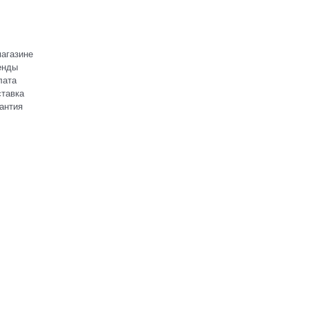
агазине
енды
лата
тавка
антия