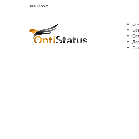
Ваш город:
О м
Бр
Оп
Дос
Гар