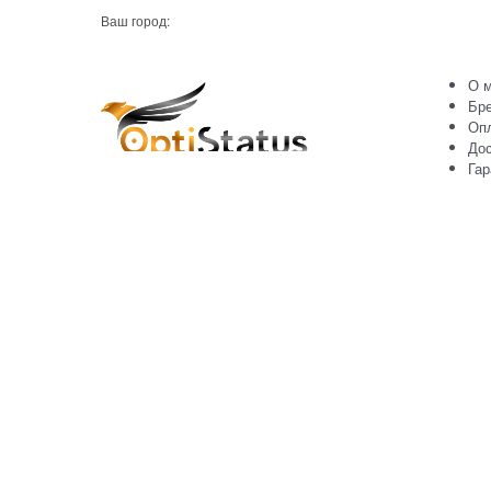
Ваш город:
О м
Бр
Оп
Дос
Гар