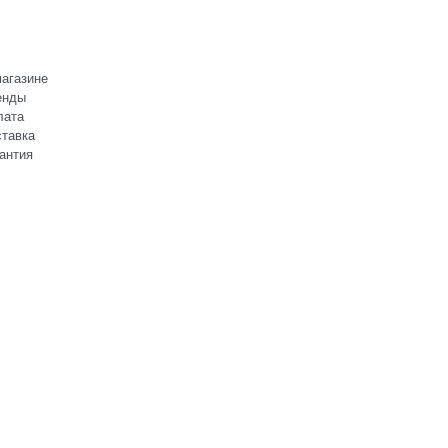
агазине
енды
лата
тавка
антия