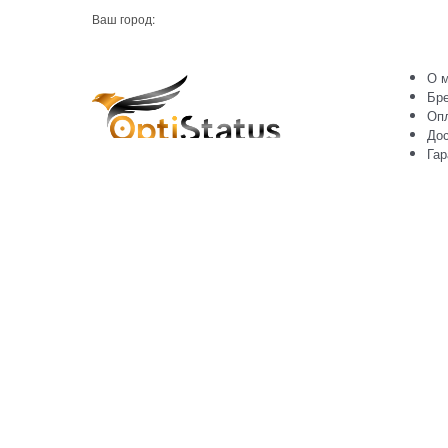
Ваш город:
О м
Бр
Оп
Дос
Гар