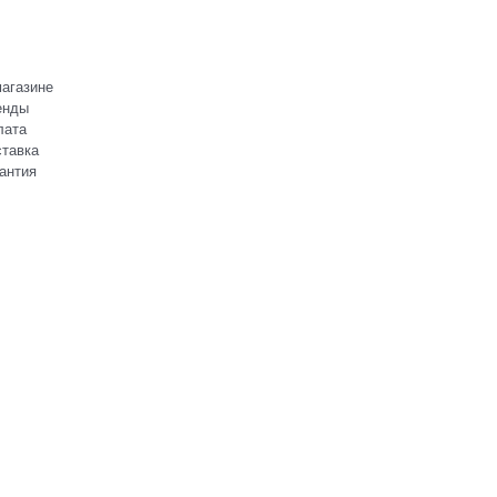
агазине
енды
лата
тавка
антия