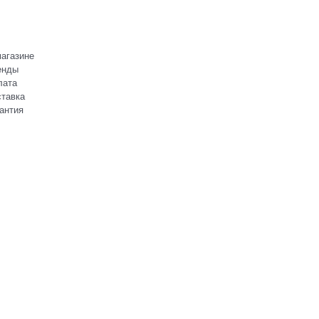
агазине
енды
лата
тавка
антия