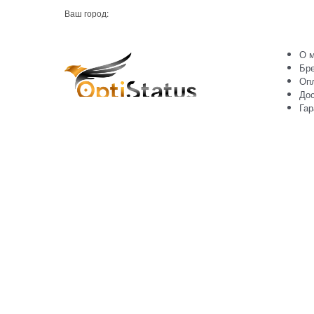
Ваш город:
О м
Бр
Оп
Дос
Гар