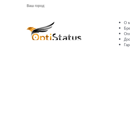
Ваш город:
О м
Бр
Оп
Дос
Гар