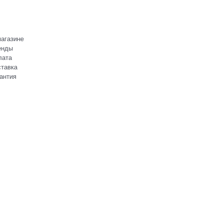
агазине
енды
лата
тавка
антия