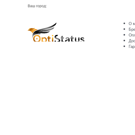
Ваш город:
О м
Бр
Оп
Дос
Гар