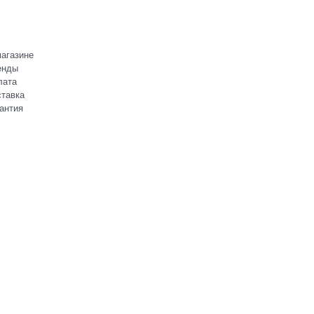
агазине
енды
лата
тавка
антия