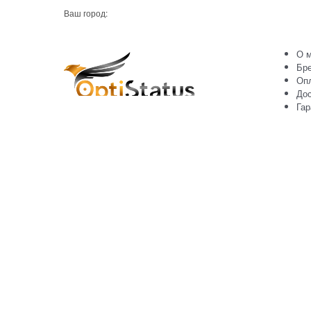
Ваш город:
О м
Бр
Оп
Дос
Гар