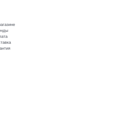
агазине
енды
лата
тавка
антия