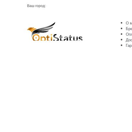
Ваш город:
О м
Бр
Оп
Дос
Гар