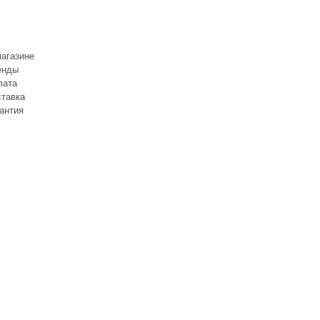
агазине
енды
лата
тавка
антия