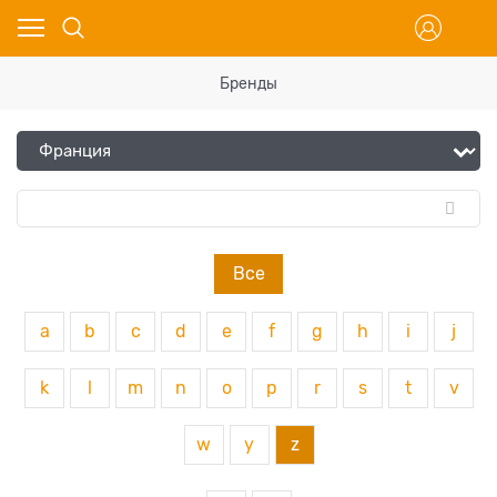
Бренды
Все
a
b
c
d
e
f
g
h
i
j
k
l
m
n
o
p
r
s
t
v
w
y
z