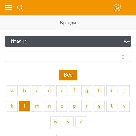
Бренды
Все
a
b
c
d
e
f
g
h
i
j
k
l
m
n
o
p
r
s
t
v
w
y
z