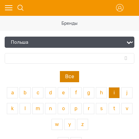
Бренды
Все
a
b
c
d
e
f
g
h
i
j
k
l
m
n
o
p
r
s
t
v
w
y
z