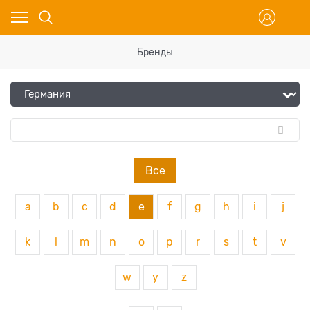
Бренды
Все
a
b
c
d
e
f
g
h
i
j
k
l
m
n
o
p
r
s
t
v
w
y
z