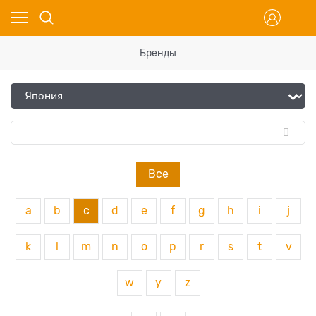
Бренды
Все
a
b
c
d
e
f
g
h
i
j
k
l
m
n
o
p
r
s
t
v
w
y
z