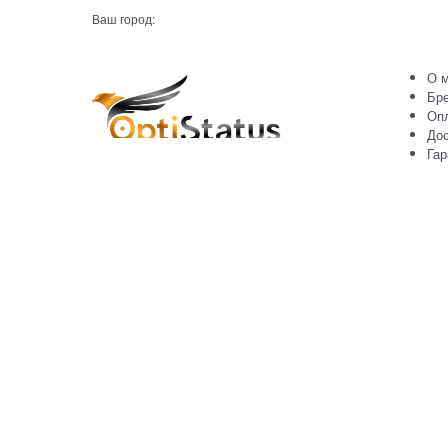
Ваш город:
О м
Бр
Оп
Дос
Гар