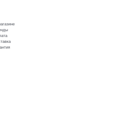
агазине
енды
лата
тавка
антия