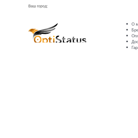
Ваш город:
О м
Бр
Оп
Дос
Гар