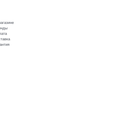
агазине
енды
лата
тавка
антия