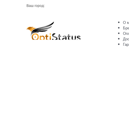
Ваш город:
О м
Бр
Оп
Дос
Гар