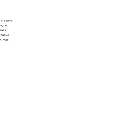
агазине
енды
лата
тавка
антия