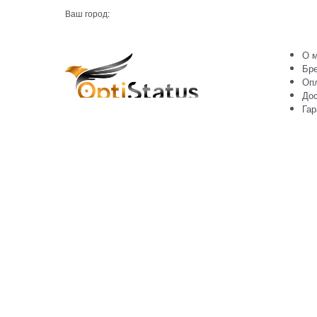
Ваш город:
О м
Бр
Оп
Дос
Гар