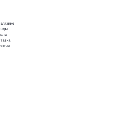
агазине
енды
лата
тавка
антия