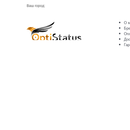
Ваш город:
О м
Бр
Оп
Дос
Гар