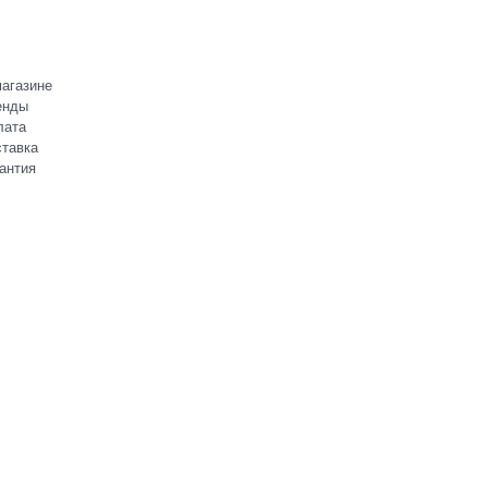
агазине
енды
лата
тавка
антия