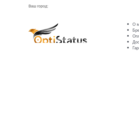
Ваш город:
О м
Бр
Оп
Дос
Гар