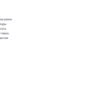
агазине
енды
лата
тавка
антия