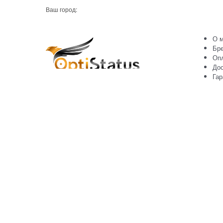
Ваш город:
О м
Бр
Оп
Дос
Гар