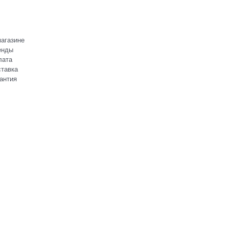
агазине
енды
лата
тавка
антия