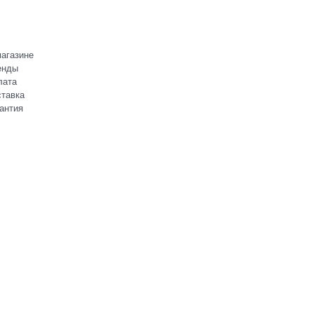
агазине
енды
лата
тавка
антия