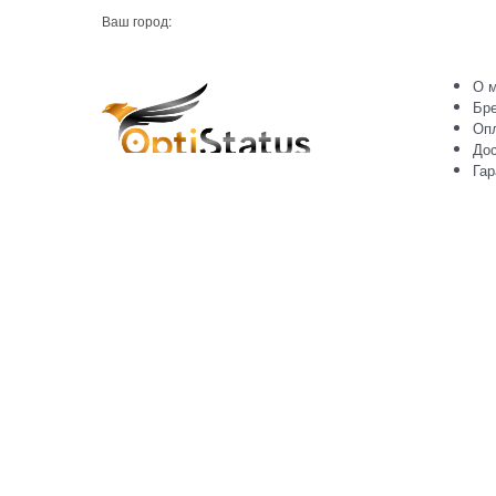
Ваш город:
О м
Бр
Оп
Дос
Гар