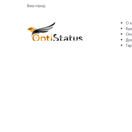
Ваш город:
О м
Бр
Оп
Дос
Гар