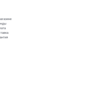
агазине
енды
лата
тавка
антия