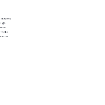
агазине
енды
лата
тавка
антия