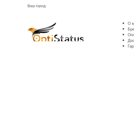
Ваш город:
О м
Бр
Оп
Дос
Гар